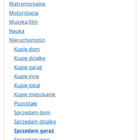
Matrymonialne
Motoryzacja
Muzyka,film
Nauka
Nieruchomości
Kupię dom
Kupię działkę
Kupię garaż
Kupię inne
Kupię lokal
Kupię mieszkanie
Pozostałe
Sprzedam dom
Sprzedam dzialkę
Sprzedam garaż
Sprzedam inne