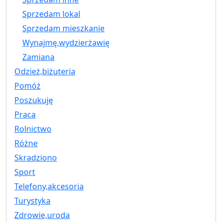
Sprzedam lokal
Sprzedam mieszkanie
Wynajmę,wydzierżawię
Zamiana
Odzież,biżuteria
Pomóż
Poszukuję
Praca
Rolnictwo
Różne
Skradziono
Sport
Telefony,akcesoria
Turystyka
Zdrowie,uroda