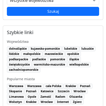
Szukaj
Szybkie linki
Województwa
dolnośląskie
kujawsko-pomorskie
lubelskie
lubuskie
łódzkie
małopolskie
mazowieckie
opolskie
podkarpackie
podlaskie
pomorskie
śląskie
świętokrzyskie
warmińsko-mazurskie
wielkopolskie
zachodniopomorskie
Popularne miasta
Warszawa
Warszawa
cała Polska
Kraków
Poznań
Skopanie
Poznań
Katowice
Szczecin
Wrocław
Limanowa
Opole
Zamość
Radom
Olszanka
Wolsztyn
Kraków
Wrocław
Internet
Zgierz