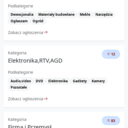
Podkategorie
Dewocjonalia
Materiały budowlane
Meble
Narzędzia
Ogłaszam
Ogród
Zobacz ogłoszenia
Kategoria
12
Elektronika,RTV,AGD
Podkategorie
Audio,video
DVD
Elektronika
Gadżety
Kamery
Pozostałe
Zobacz ogłoszenia
Kategoria
83
Firma i Przemysł