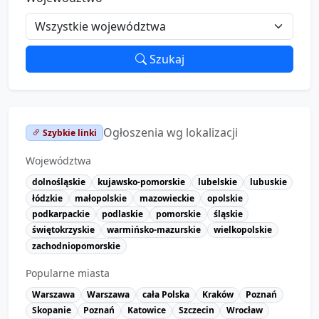
Szukaj
Ogłoszenia wg lokalizacji
Szybkie linki
Województwa
dolnośląskie
kujawsko-pomorskie
lubelskie
lubuskie
łódzkie
małopolskie
mazowieckie
opolskie
podkarpackie
podlaskie
pomorskie
śląskie
świętokrzyskie
warmińsko-mazurskie
wielkopolskie
zachodniopomorskie
Popularne miasta
Warszawa
Warszawa
cała Polska
Kraków
Poznań
Skopanie
Poznań
Katowice
Szczecin
Wrocław