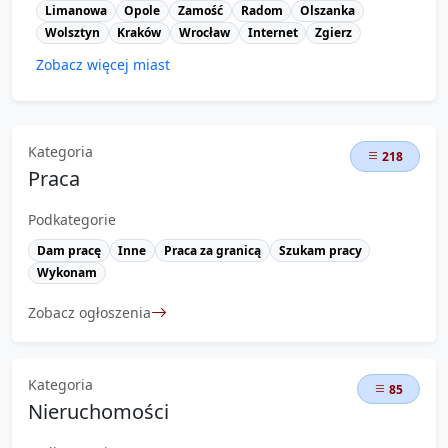
Limanowa
Opole
Zamość
Radom
Olszanka
Wolsztyn
Kraków
Wrocław
Internet
Zgierz
Zobacz więcej miast
Kategoria
218
Praca
Podkategorie
Dam pracę
Inne
Praca za granicą
Szukam pracy
Wykonam
Zobacz ogłoszenia
Kategoria
85
Nieruchomości