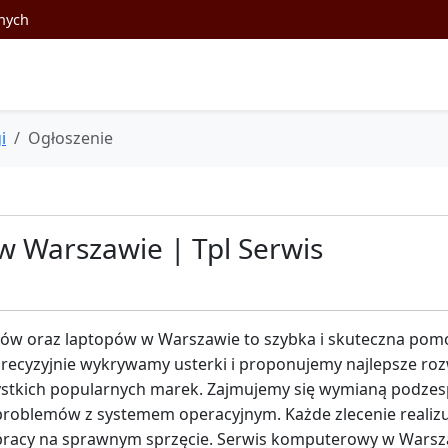
nych
i
Ogłoszenie
w Warszawie | Tpl Serwis
rów oraz laptopów w Warszawie to szybka i skuteczna pomo
precyzyjnie wykrywamy usterki i proponujemy najlepsze r
zystkich popularnych marek. Zajmujemy się wymianą podzes
blemów z systemem operacyjnym. Każde zlecenie realizuje
o pracy na sprawnym sprzęcie. Serwis komputerowy w Warsz