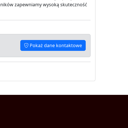
echników zapewniamy wysoką skuteczność
Pokaż dane kontaktowe