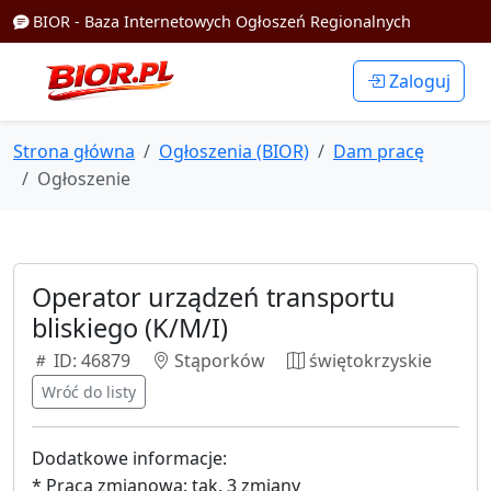
BIOR - Baza Internetowych Ogłoszeń Regionalnych
Zaloguj
Strona główna
Ogłoszenia (BIOR)
Dam pracę
Ogłoszenie
Operator urządzeń transportu
bliskiego (K/M/I)
ID: 46879
Stąporków
świętokrzyskie
Wróć do listy
Dodatkowe informacje:
* Praca zmianowa: tak, 3 zmiany