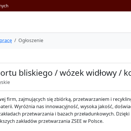
nych
pracę
Ogłoszenie
rtu bliskiego / wózek widłowy / k
yskie
ej firm, zajmujących się zbiórką, przetwarzaniem i recykli
 baterii. Wyróżnia nas innowacyjność, wysoka jakość, dośw
 zakładach przetwarzania i bazach przeładunkowych. Dzięk
ększych zakładów przetwarzania ZSEE w Polsce.