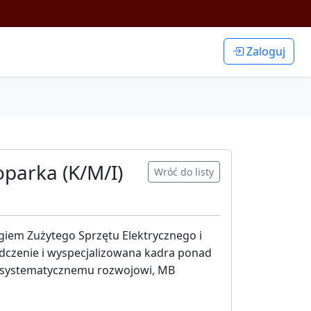
Zaloguj
oparka (K/M/I)
Wróć do listy
ngiem Zużytego Sprzętu Elektrycznego i
iadczenie i wyspecjalizowana kadra ponad
i systematycznemu rozwojowi, MB