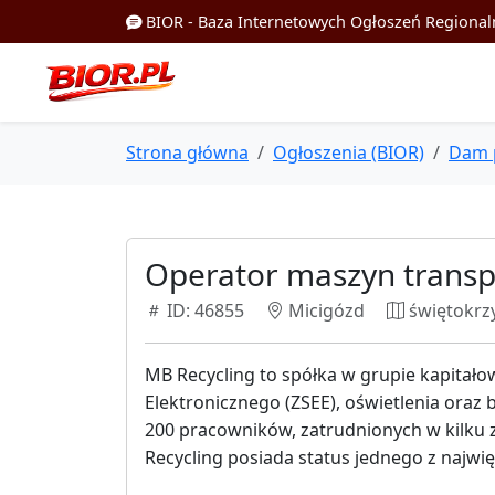
BIOR - Baza Internetowych Ogłoszeń Regional
Strona główna
Ogłoszenia (BIOR)
Dam 
Operator maszyn transpo
ID: 46855
Micigózd
świętokrz
MB Recycling to spółka w grupie kapitałow
Elektronicznego (ZSEE), oświetlenia oraz
200 pracowników, zatrudnionych w kilku
Recycling posiada status jednego z najwi