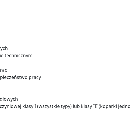
wych
ie technicznym
rac
zpieczeństwo pracy
idłowych
yniowej klasy I (wszystkie typy) lub klasy III (koparki jed