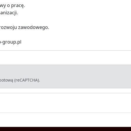
wy o pracę.
anizacji.
i rozwoju zawodowego.
b-group.pl
-botową (reCAPTCHA).