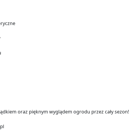
eryczne
w
u
ządkiem oraz pięknym wyglądem ogrodu przez cały sezon!
pl