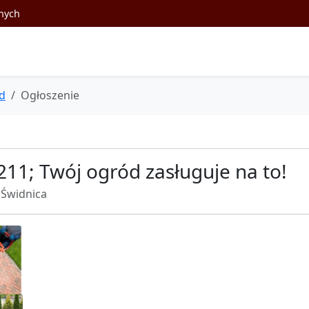
nych
d
Ogłoszenie
1; Twój ogród zasługuje na to!
Świdnica