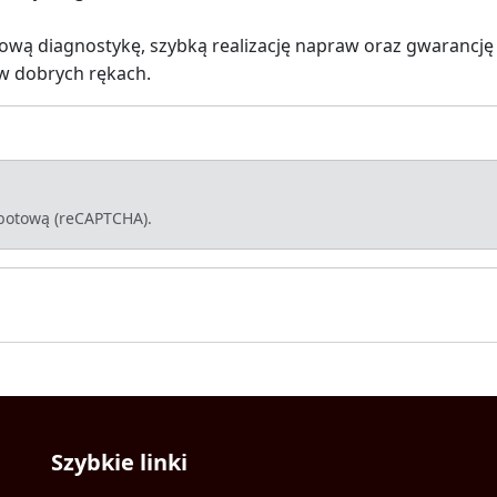
wą diagnostykę, szybką realizację napraw oraz gwarancję 
w dobrych rękach.
-botową (reCAPTCHA).
Szybkie linki