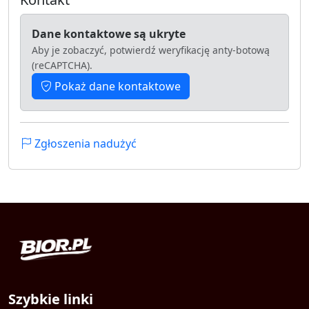
Dane kontaktowe są ukryte
Aby je zobaczyć, potwierdź weryfikację anty-botową
(reCAPTCHA).
Pokaż dane kontaktowe
Zgłoszenia nadużyć
Szybkie linki