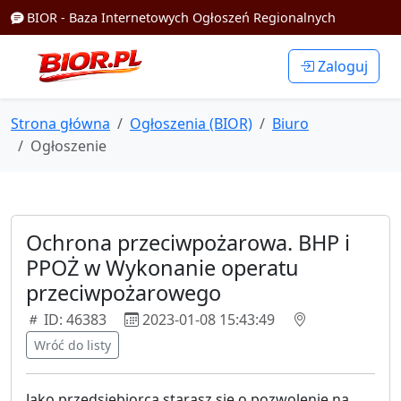
BIOR - Baza Internetowych Ogłoszeń Regionalnych
Zaloguj
Strona główna
Ogłoszenia (BIOR)
Biuro
Ogłoszenie
Ochrona przeciwpożarowa. BHP i
PPOŻ w Wykonanie operatu
przeciwpożarowego
ID: 46383
2023-01-08 15:43:49
Wróć do listy
Jako przedsiębiorca starasz się o pozwolenie na