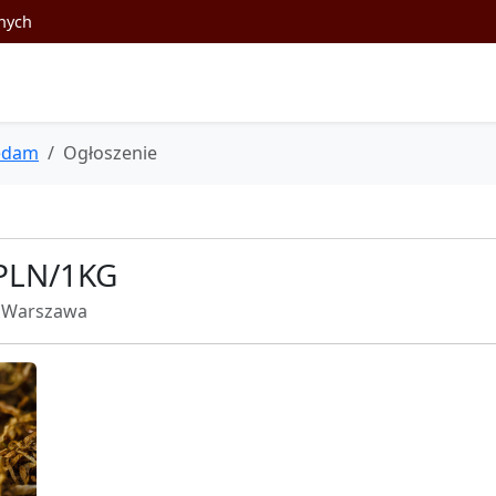
nych
edam
Ogłoszenie
5PLN/1KG
Warszawa