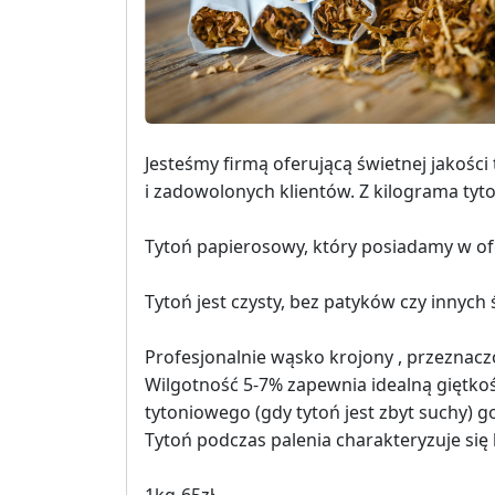
Jesteśmy firmą oferującą świetnej jakości
i zadowolonych klientów. Z kilograma ty
Tytoń papierosowy, który posiadamy w ofe
Tytoń jest czysty, bez patyków czy innych 
Profesjonalnie wąsko krojony , przeznacz
Wilgotność 5-7% zapewnia idealną giętkość
tytoniowego (gdy tytoń jest zbyt suchy) 
Tytoń podczas palenia charakteryzuje si
1kg-65zł