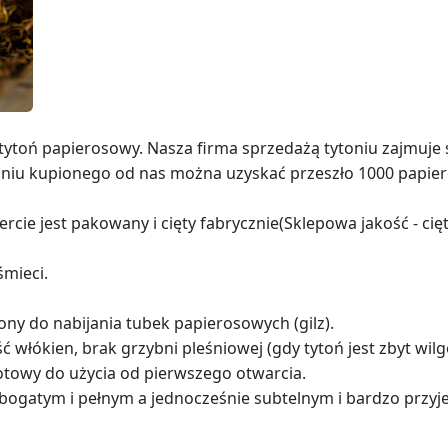
 tytoń papierosowy. Nasza firma sprzedażą tytoniu zajmuje s
toniu kupionego od nas można uzyskać przeszło 1000 papie
rcie jest pakowany i cięty fabrycznie(Sklepowa jakość - ci
śmieci.
ony do nabijania tubek papierosowych (gilz).
 włókien, brak grzybni pleśniowej (gdy tytoń jest zbyt wilg
gotowy do użycia od pierwszego otwarcia.
ę bogatym i pełnym a jednocześnie subtelnym i bardzo prz