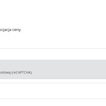
jacja ceny.
-botową (reCAPTCHA).