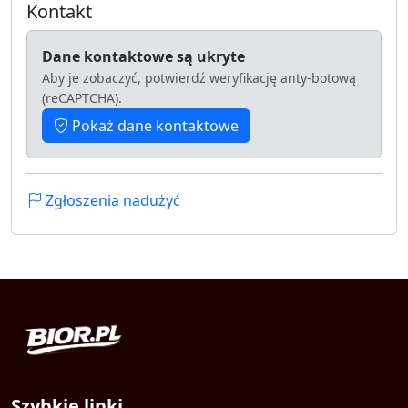
Kontakt
Dane kontaktowe są ukryte
Aby je zobaczyć, potwierdź weryfikację anty-botową
(reCAPTCHA).
Pokaż dane kontaktowe
Zgłoszenia nadużyć
Szybkie linki