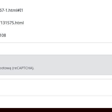
67-1.html#I1
7131575.html
1108
-botową (reCAPTCHA).