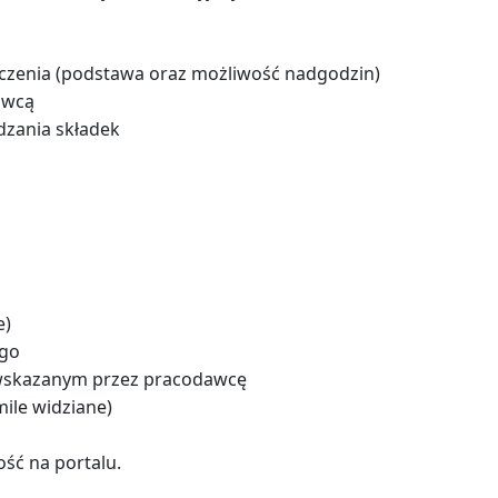
czenia (podstawa oraz możliwość nadgodzin)
awcą
dzania składek
e)
ego
 wskazanym przez pracodawcę
ile widziane)
ść na portalu.