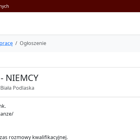
nych
pracę
Ogłoszenie
- NIEMCY
Biała Podlaska
nk.
ranze/
as rozmowy kwalifikacyjnej.