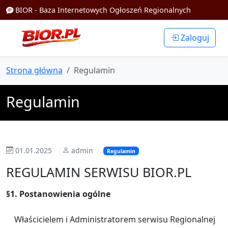
BIOR - Baza Internetowych Ogłoszeń Regionalnych
Zaloguj
Strona główna
Regulamin
Regulamin
01.01.2025
admin
Regulamin
REGULAMIN SERWISU BIOR.PL
§1. Postanowienia ogólne
Właścicielem i Administratorem serwisu Regionalnej