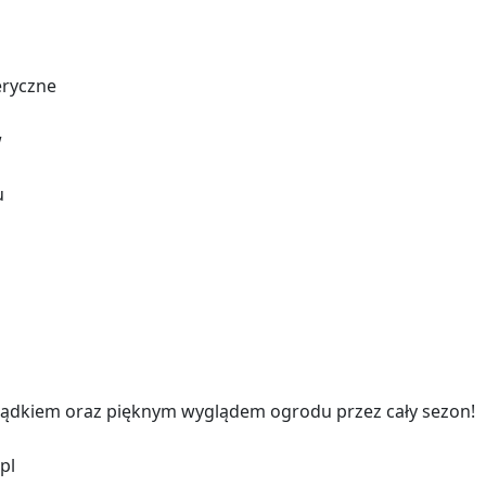
eryczne
w
u
ządkiem oraz pięknym wyglądem ogrodu przez cały sezon!
pl