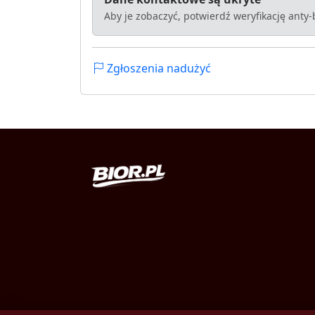
Aby je zobaczyć, potwierdź weryfikację anty
Zgłoszenia nadużyć