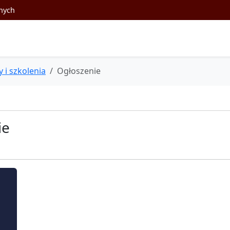
nych
y i szkolenia
Ogłoszenie
ie