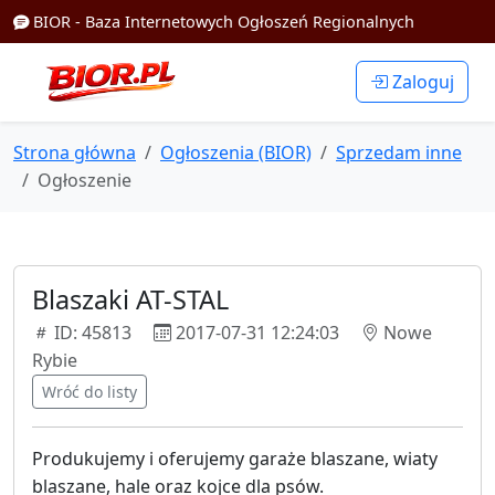
BIOR - Baza Internetowych Ogłoszeń Regionalnych
Zaloguj
Strona główna
Ogłoszenia (BIOR)
Sprzedam inne
Ogłoszenie
Blaszaki AT-STAL
ID: 45813
2017-07-31 12:24:03
Nowe
Rybie
Wróć do listy
Produkujemy i oferujemy garaże blaszane, wiaty
blaszane, hale oraz kojce dla psów.