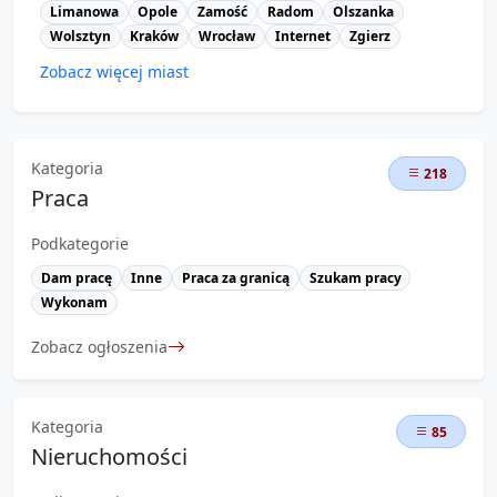
Limanowa
Opole
Zamość
Radom
Olszanka
Wolsztyn
Kraków
Wrocław
Internet
Zgierz
Zobacz więcej miast
Kategoria
218
Praca
Podkategorie
Dam pracę
Inne
Praca za granicą
Szukam pracy
Wykonam
Zobacz ogłoszenia
Kategoria
85
Nieruchomości