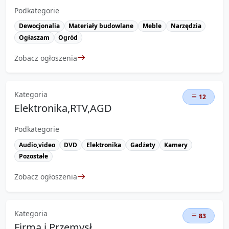
Podkategorie
Dewocjonalia
Materiały budowlane
Meble
Narzędzia
Ogłaszam
Ogród
Zobacz ogłoszenia
Kategoria
12
Elektronika,RTV,AGD
Podkategorie
Audio,video
DVD
Elektronika
Gadżety
Kamery
Pozostałe
Zobacz ogłoszenia
Kategoria
83
Firma i Przemysł