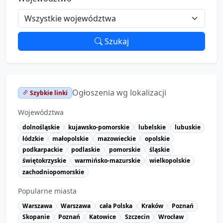
Szukaj
Ogłoszenia wg lokalizacji
Szybkie linki
Województwa
dolnośląskie
kujawsko-pomorskie
lubelskie
lubuskie
łódzkie
małopolskie
mazowieckie
opolskie
podkarpackie
podlaskie
pomorskie
śląskie
świętokrzyskie
warmińsko-mazurskie
wielkopolskie
zachodniopomorskie
Popularne miasta
Warszawa
Warszawa
cała Polska
Kraków
Poznań
Skopanie
Poznań
Katowice
Szczecin
Wrocław